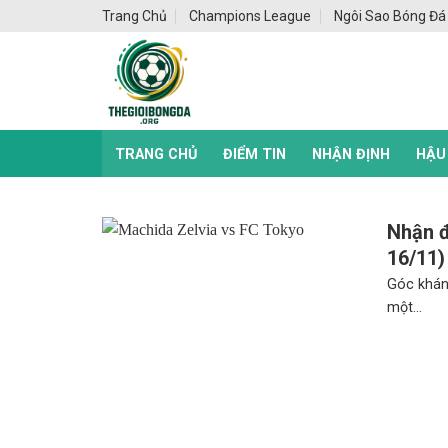
Skip
Trang Chủ
Champions League
Ngôi Sao Bóng Đá
to
content
TRANG CHỦ
ĐIỂM TIN
NHẬN ĐỊNH
HẬU
Nhận đ
16/11)
Góc khán 
một...