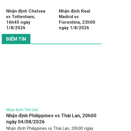
Nhận định Chelsea
Nhận định Real
vs Tottenham,
Madrid vs
16h45 ngày
Fiorentina, 23h00
1/8/2026
ngày 1/8/2026
ĐIỂM TIN
Nhận Định Thế Giới
Nhận định Philippines vs Thái Lan, 20h00
ngày 04/08/2026
Nhận định Philippines vs Thái Lan, 20h00 ngày