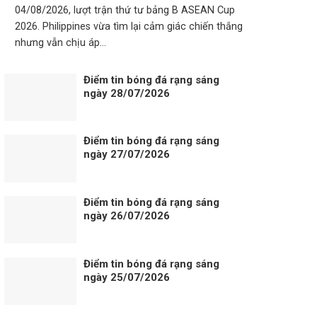
04/08/2026, lượt trận thứ tư bảng B ASEAN Cup
2026. Philippines vừa tìm lại cảm giác chiến thắng
nhưng vẫn chịu áp...
Điểm tin bóng đá rạng sáng
ngày 28/07/2026
Điểm tin bóng đá rạng sáng
ngày 27/07/2026
Điểm tin bóng đá rạng sáng
ngày 26/07/2026
Điểm tin bóng đá rạng sáng
ngày 25/07/2026