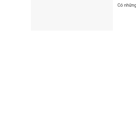
Có những 