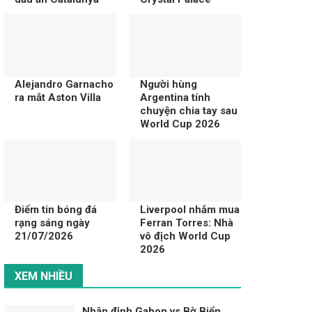
Alejandro Garnacho
Người hùng
ra mắt Aston Villa
Argentina tính
chuyện chia tay sau
World Cup 2026
Điểm tin bóng đá
Liverpool nhắm mua
rạng sáng ngày
Ferran Torres: Nhà
21/07/2026
vô địch World Cup
2026
XEM NHIỀU
Nhận định Gabon vs Bờ Biển