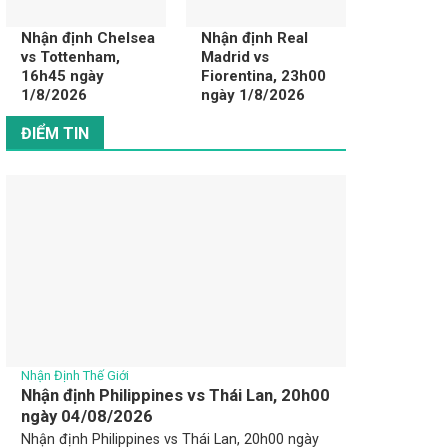
Nhận định Chelsea
Nhận định Real
vs Tottenham,
Madrid vs
16h45 ngày
Fiorentina, 23h00
1/8/2026
ngày 1/8/2026
ĐIỂM TIN
Nhận Định Thế Giới
Nhận định Philippines vs Thái Lan, 20h00
ngày 04/08/2026
Nhận định Philippines vs Thái Lan, 20h00 ngày