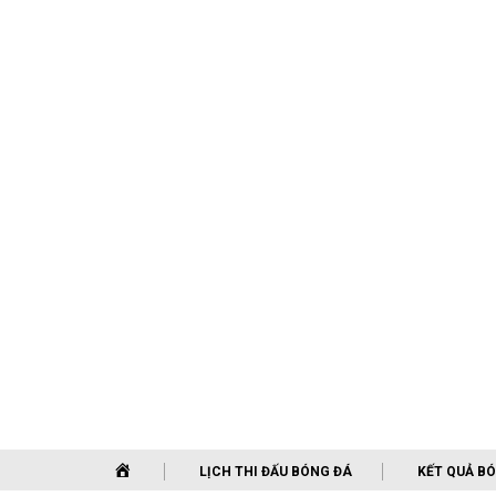
LỊCH THI ĐẤU BÓNG ĐÁ
KẾT QUẢ B