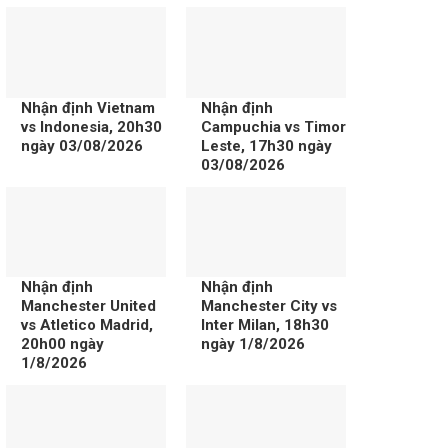
Nhận định Vietnam
Nhận định
vs Indonesia, 20h30
Campuchia vs Timor
ngày 03/08/2026
Leste, 17h30 ngày
03/08/2026
Nhận định
Nhận định
Manchester United
Manchester City vs
vs Atletico Madrid,
Inter Milan, 18h30
20h00 ngày
ngày 1/8/2026
1/8/2026