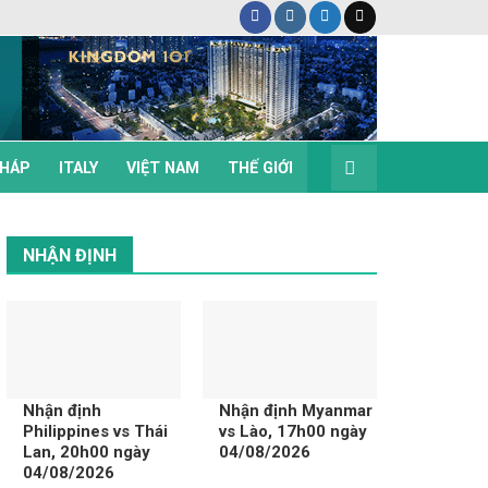
HÁP
ITALY
VIỆT NAM
THẾ GIỚI
NHẬN ĐỊNH
Nhận định
Nhận định Myanmar
Philippines vs Thái
vs Lào, 17h00 ngày
Lan, 20h00 ngày
04/08/2026
04/08/2026