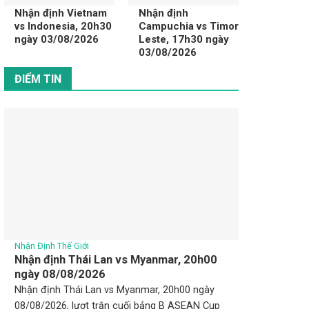
Nhận định Vietnam
Nhận định
vs Indonesia, 20h30
Campuchia vs Timor
ngày 03/08/2026
Leste, 17h30 ngày
03/08/2026
ĐIỂM TIN
Nhận Định Thế Giới
Nhận định Thái Lan vs Myanmar, 20h00
ngày 08/08/2026
Nhận định Thái Lan vs Myanmar, 20h00 ngày
08/08/2026, lượt trận cuối bảng B ASEAN Cup