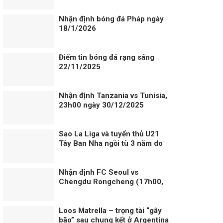
Nhận định bóng đá Pháp ngày
18/1/2026
Điểm tin bóng đá rạng sáng
22/11/2025
Nhận định Tanzania vs Tunisia,
23h00 ngày 30/12/2025
Sao La Liga và tuyển thủ U21
Tây Ban Nha ngồi tù 3 năm do
cá độ
Nhận định FC Seoul vs
Chengdu Rongcheng (17h00,
04/11)
Loos Matrella – trọng tài “gây
bão” sau chung kết ở Argentina