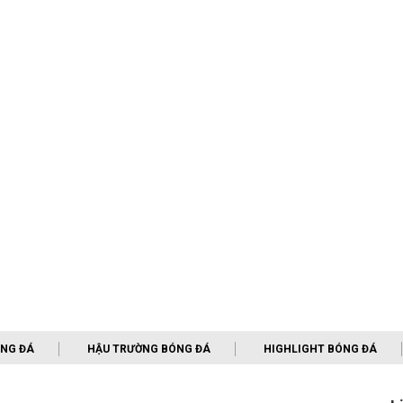
ÓNG ĐÁ
HẬU TRƯỜNG BÓNG ĐÁ
HIGHLIGHT BÓNG ĐÁ