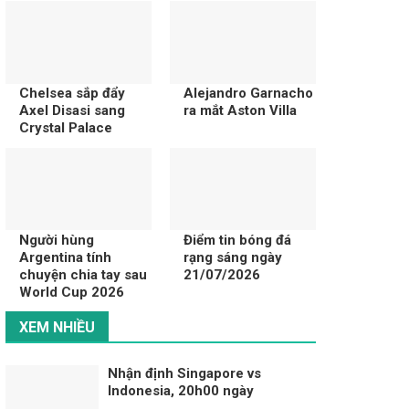
Chelsea sắp đẩy
Alejandro Garnacho
Axel Disasi sang
ra mắt Aston Villa
Crystal Palace
Người hùng
Điểm tin bóng đá
Argentina tính
rạng sáng ngày
chuyện chia tay sau
21/07/2026
World Cup 2026
XEM NHIỀU
Nhận định Singapore vs
Indonesia, 20h00 ngày
07/08/2026