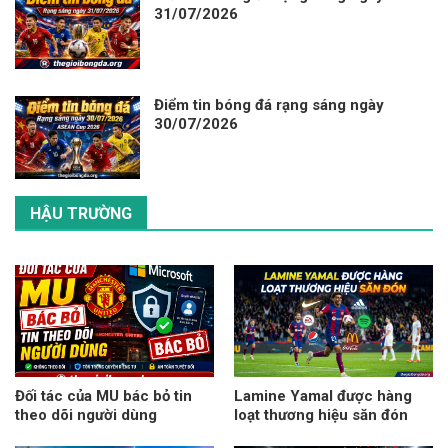
31/07/2026
Điểm tin bóng đá rạng sáng ngày
30/07/2026
HẬU TRƯỜNG
Đối tác của MU bác bỏ tin
Lamine Yamal được hàng
theo dõi người dùng
loạt thương hiệu săn đón