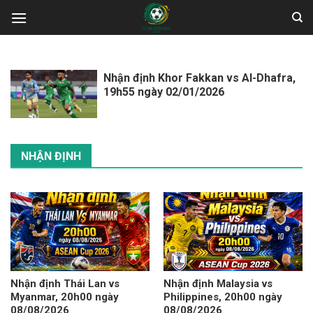
Skip
to
content
Nhận định Khor Fakkan vs Al-Dhafra,
19h55 ngày 02/01/2026
NHẬN ĐỊNH
Nhận định Thái Lan vs
Nhận định Malaysia vs
Myanmar, 20h00 ngày
Philippines, 20h00 ngày
08/08/2026
08/08/2026