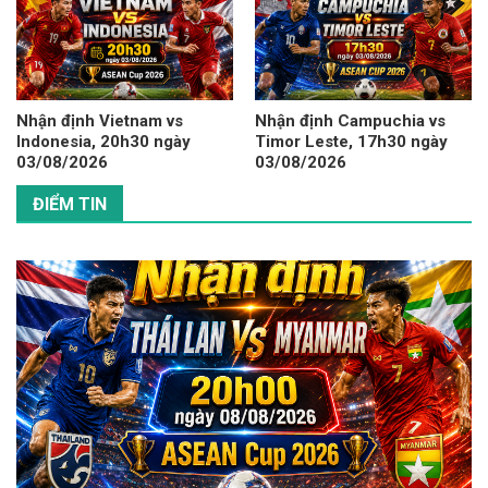
Nhận định Vietnam vs
Nhận định Campuchia vs
Indonesia, 20h30 ngày
Timor Leste, 17h30 ngày
03/08/2026
03/08/2026
ĐIỂM TIN