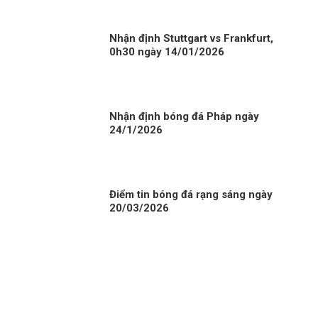
Nhận định Stuttgart vs Frankfurt,
0h30 ngày 14/01/2026
Nhận định bóng đá Pháp ngày
24/1/2026
Điểm tin bóng đá rạng sáng ngày
20/03/2026