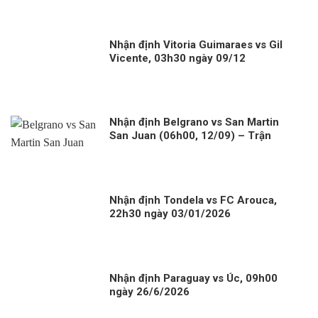
Nhận định Vitoria Guimaraes vs Gil
Vicente, 03h30 ngày 09/12
Nhận định Belgrano vs San Martin
San Juan (06h00, 12/09) – Trận
derby niềm tin tại VĐQG Argentina
Nhận định Tondela vs FC Arouca,
22h30 ngày 03/01/2026
Nhận định Paraguay vs Úc, 09h00
ngày 26/6/2026