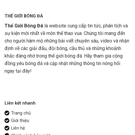
THẾ GIỚI BÓNG ĐÁ
Thế Giới Bóng Đá
là website cung cấp tin tức, phân tích và
sự kiện mới nhất về môn thể thao vua. Chúng tôi mang đến
cho người hâm mộ những bài viết chuyên sâu, video và nhận
định về các giải đấu, đội bóng, cầu thủ và những khoảnh
khắc đáng nhớ trong thế giới bóng đá. Hãy tham gia cộng
đồng yêu bóng đá và cập nhật những thông tin nóng hổi
ngay tại đây!
Liên kết nhanh
Trang chủ
Giới thiệu
Liên hệ