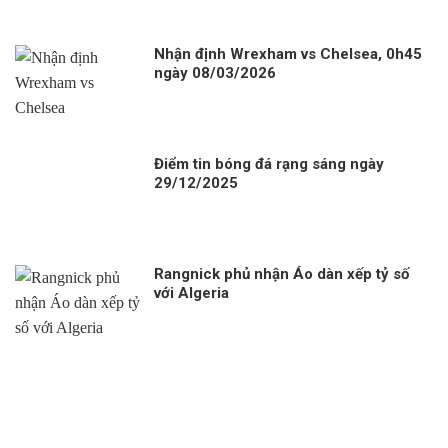
Nhận định Wrexham vs Chelsea, 0h45
ngày 08/03/2026
Điểm tin bóng đá rạng sáng ngày
29/12/2025
Rangnick phủ nhận Áo dàn xếp tỷ số
với Algeria