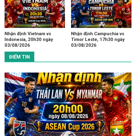
Nhận định Vietnam vs
Nhận định Campuchia vs
Indonesia, 20h30 ngày
Timor Leste, 17h30 ngày
03/08/2026
03/08/2026
ĐIỂM TIN