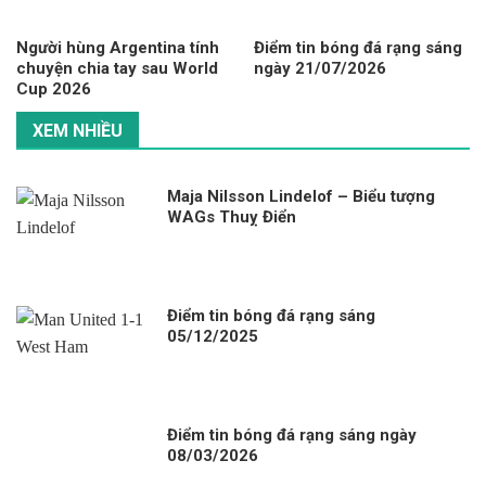
Người hùng Argentina tính
Điểm tin bóng đá rạng sáng
chuyện chia tay sau World
ngày 21/07/2026
Cup 2026
XEM NHIỀU
Maja Nilsson Lindelof – Biểu tượng
WAGs Thuỵ Điển
Điểm tin bóng đá rạng sáng
05/12/2025
Điểm tin bóng đá rạng sáng ngày
08/03/2026