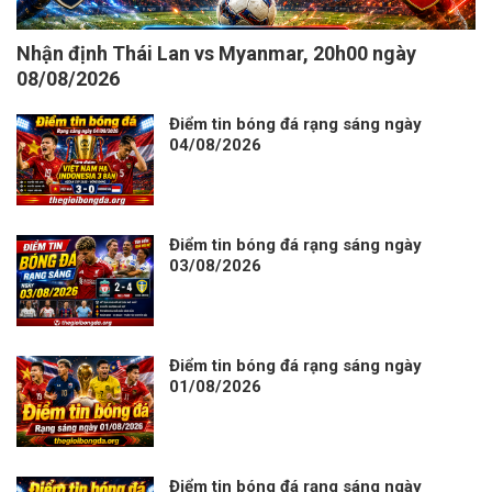
Nhận định Thái Lan vs Myanmar, 20h00 ngày
08/08/2026
Điểm tin bóng đá rạng sáng ngày
04/08/2026
Điểm tin bóng đá rạng sáng ngày
03/08/2026
Điểm tin bóng đá rạng sáng ngày
01/08/2026
Điểm tin bóng đá rạng sáng ngày