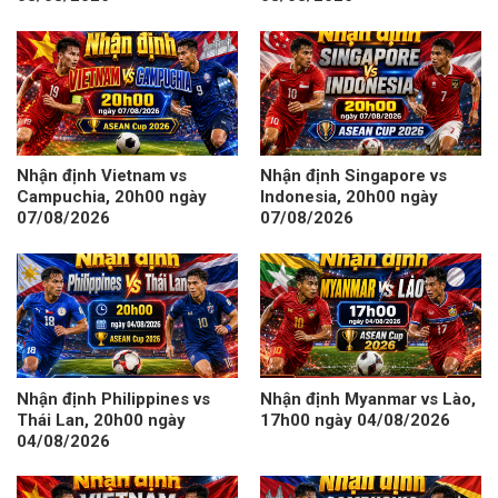
Nhận định Vietnam vs
Nhận định Singapore vs
Campuchia, 20h00 ngày
Indonesia, 20h00 ngày
07/08/2026
07/08/2026
Nhận định Philippines vs
Nhận định Myanmar vs Lào,
Thái Lan, 20h00 ngày
17h00 ngày 04/08/2026
04/08/2026