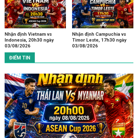
Nhận định Vietnam vs
Nhận định Campuchia vs
Indonesia, 20h30 ngày
Timor Leste, 17h30 ngày
03/08/2026
03/08/2026
ĐIỂM TIN