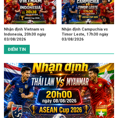
Nhận định Vietnam vs
Nhận định Campuchia vs
Indonesia, 20h30 ngày
Timor Leste, 17h30 ngày
03/08/2026
03/08/2026
ĐIỂM TIN