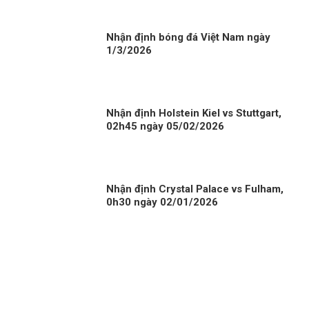
Nhận định bóng đá Việt Nam ngày
1/3/2026
Nhận định Holstein Kiel vs Stuttgart,
02h45 ngày 05/02/2026
Nhận định Crystal Palace vs Fulham,
0h30 ngày 02/01/2026