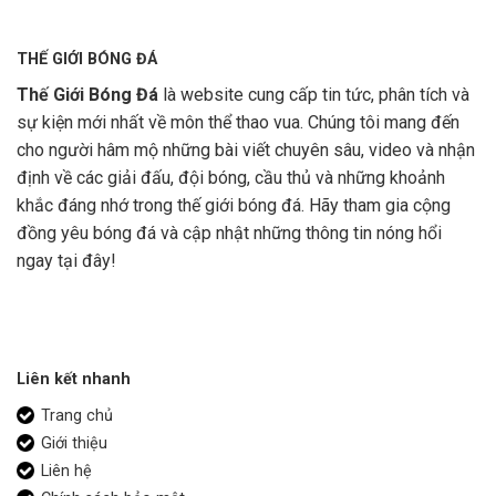
THẾ GIỚI BÓNG ĐÁ
Thế Giới Bóng Đá
là website cung cấp tin tức, phân tích và
sự kiện mới nhất về môn thể thao vua. Chúng tôi mang đến
cho người hâm mộ những bài viết chuyên sâu, video và nhận
định về các giải đấu, đội bóng, cầu thủ và những khoảnh
khắc đáng nhớ trong thế giới bóng đá. Hãy tham gia cộng
đồng yêu bóng đá và cập nhật những thông tin nóng hổi
ngay tại đây!
Liên kết nhanh
Trang chủ
Giới thiệu
Liên hệ