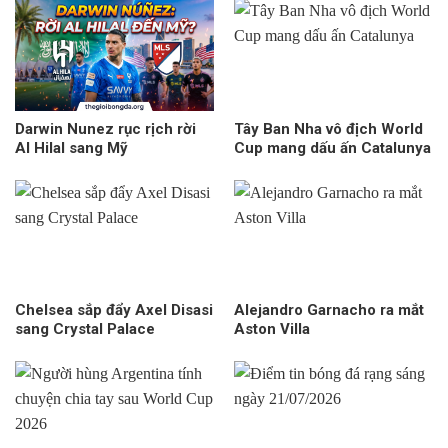
Darwin Nunez rục rịch rời
Tây Ban Nha vô địch World
Al Hilal sang Mỹ
Cup mang dấu ấn Catalunya
Chelsea sắp đẩy Axel Disasi
Alejandro Garnacho ra mắt
sang Crystal Palace
Aston Villa