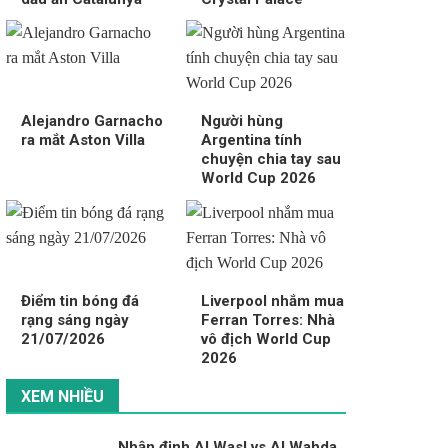
Alejandro Garnacho
Người hùng
ra mắt Aston Villa
Argentina tính
chuyện chia tay sau
World Cup 2026
Điểm tin bóng đá
Liverpool nhắm mua
rạng sáng ngày
Ferran Torres: Nhà
21/07/2026
vô địch World Cup
2026
XEM NHIỀU
Nhận định Al Wasl vs Al Wahda,