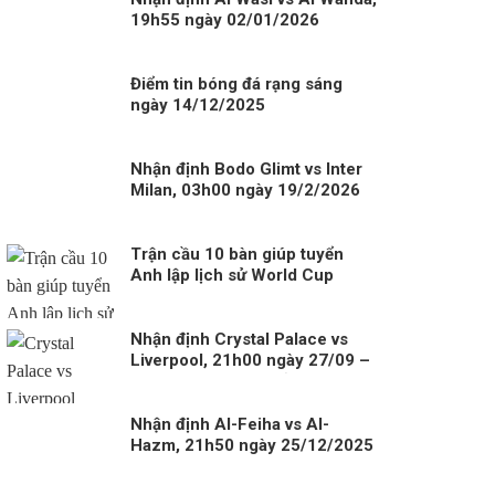
19h55 ngày 02/01/2026
Điểm tin bóng đá rạng sáng
ngày 14/12/2025
Nhận định Bodo Glimt vs Inter
Milan, 03h00 ngày 19/2/2026
Trận cầu 10 bàn giúp tuyển
Anh lập lịch sử World Cup
Nhận định Crystal Palace vs
Liverpool, 21h00 ngày 27/09 –
Đại bàng đụng Cò đỏ
Nhận định Al-Feiha vs Al-
Hazm, 21h50 ngày 25/12/2025