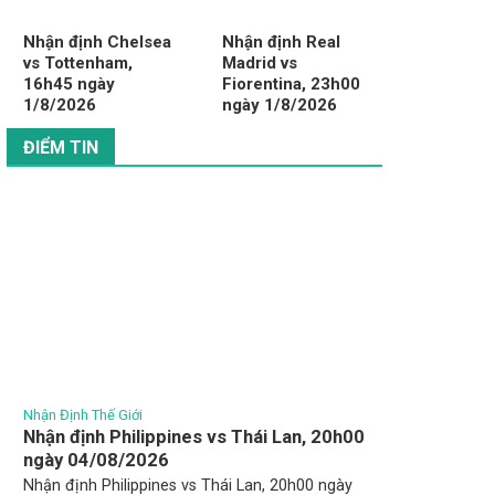
Nhận định Chelsea
Nhận định Real
vs Tottenham,
Madrid vs
16h45 ngày
Fiorentina, 23h00
1/8/2026
ngày 1/8/2026
ĐIỂM TIN
Nhận Định Thế Giới
Nhận định Philippines vs Thái Lan, 20h00
ngày 04/08/2026
Nhận định Philippines vs Thái Lan, 20h00 ngày