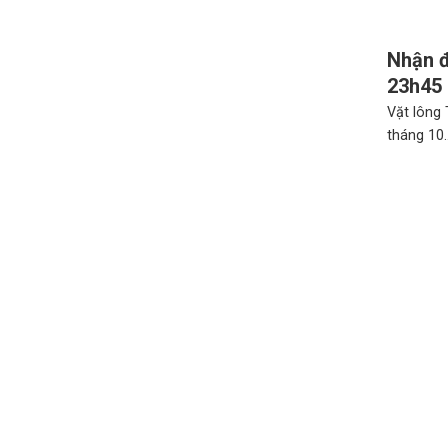
Nhận đ
23h45 
Vặt lông
tháng 10..