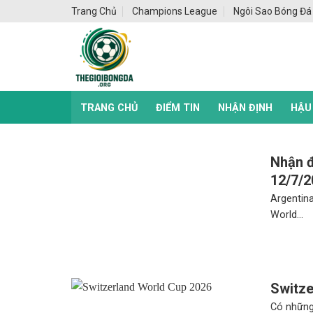
Skip
Trang Chủ
Champions League
Ngôi Sao Bóng Đá
to
content
TRANG CHỦ
ĐIỂM TIN
NHẬN ĐỊNH
HẬU
Nhận đ
12/7/2
Argentina
World...
Switze
Có những