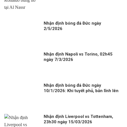
Nhận định bóng đá Đức ngày
2/5/2026
Nhận định Napoli vs Torino, 02h45
ngày 7/3/2026
Nhận định bóng đá Đức ngày
10/1/2026: Khi tuyết phủ, bản lĩnh lên
tiếng
Nhận định Liverpool vs Tottenham,
23h30 ngày 15/03/2026