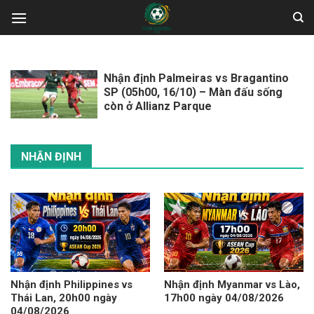
Skip
to
content
Nhận định Palmeiras vs Bragantino
SP (05h00, 16/10) – Màn đấu sống
còn ở Allianz Parque
NHẬN ĐỊNH
Nhận định Philippines vs
Nhận định Myanmar vs Lào,
Thái Lan, 20h00 ngày
17h00 ngày 04/08/2026
04/08/2026