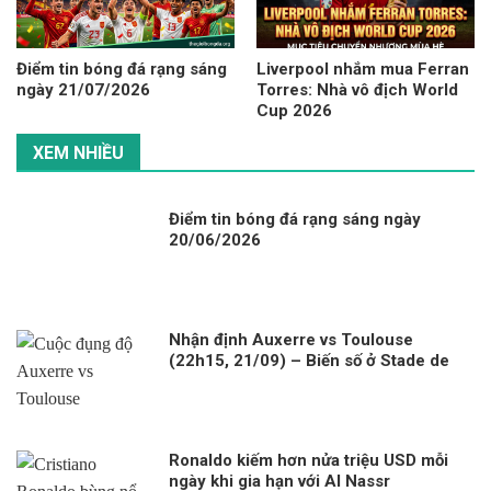
Điểm tin bóng đá rạng sáng
Liverpool nhắm mua Ferran
ngày 21/07/2026
Torres: Nhà vô địch World
Cup 2026
XEM NHIỀU
Điểm tin bóng đá rạng sáng ngày
20/06/2026
Nhận định Auxerre vs Toulouse
(22h15, 21/09) – Biến số ở Stade de
l’Abbe-Deschamps
Ronaldo kiếm hơn nửa triệu USD mỗi
ngày khi gia hạn với Al Nassr