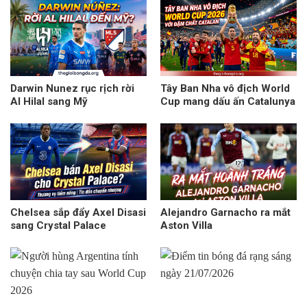
Darwin Nunez rục rịch rời
Tây Ban Nha vô địch World
Al Hilal sang Mỹ
Cup mang dấu ấn Catalunya
Chelsea sắp đẩy Axel Disasi
Alejandro Garnacho ra mắt
sang Crystal Palace
Aston Villa