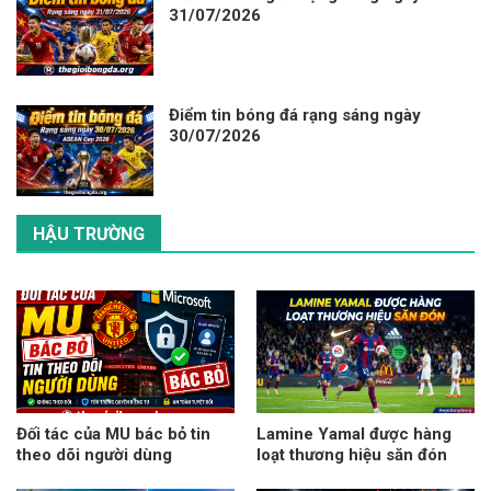
31/07/2026
Điểm tin bóng đá rạng sáng ngày
30/07/2026
HẬU TRƯỜNG
Đối tác của MU bác bỏ tin
Lamine Yamal được hàng
theo dõi người dùng
loạt thương hiệu săn đón