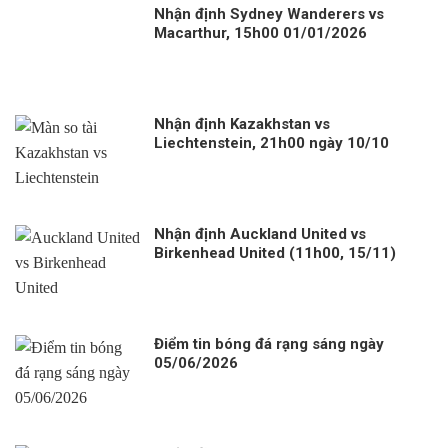
Nhận định Sydney Wanderers vs
Macarthur, 15h00 01/01/2026
Nhận định Kazakhstan vs
Liechtenstein, 21h00 ngày 10/10
Nhận định Auckland United vs
Birkenhead United (11h00, 15/11)
Điểm tin bóng đá rạng sáng ngày
05/06/2026