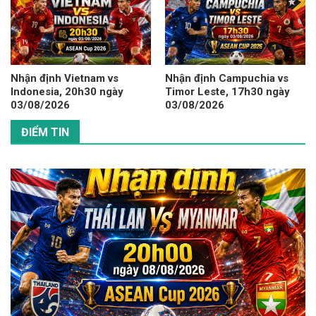
Nhận định Vietnam vs
Nhận định Campuchia vs
Indonesia, 20h30 ngày
Timor Leste, 17h30 ngày
03/08/2026
03/08/2026
ĐIỂM TIN