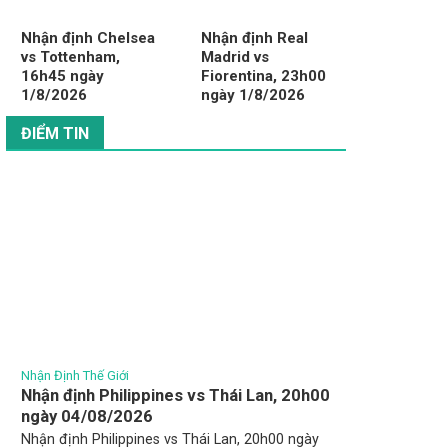
Nhận định Chelsea
Nhận định Real
vs Tottenham,
Madrid vs
16h45 ngày
Fiorentina, 23h00
1/8/2026
ngày 1/8/2026
ĐIỂM TIN
Nhận Định Thế Giới
Nhận định Philippines vs Thái Lan, 20h00
ngày 04/08/2026
Nhận định Philippines vs Thái Lan, 20h00 ngày