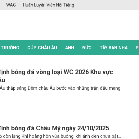
WAG
Huấn Luyện Viên Nổi Tiếng
 TRƯỜNG
CÚP CHÂU ÂU
ANH
ĐỨC
TÂY BAN NHA
P
ịnh bóng đá vòng loại WC 2026 Khu vực
Âu
 Âu thắp sáng Đêm châu Âu bước vào những trận đấu mang
ịnh bóng đá Châu Mỹ ngày 24/10/2025
ỏ còn lặng Khi hoàng hôn vừa buông, khi ánh đèn chưa bật...