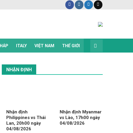
HÁP
ITALY
VIỆT NAM
THẾ GIỚI
NHẬN ĐỊNH
Nhận định
Nhận định Myanmar
Philippines vs Thái
vs Lào, 17h00 ngày
Lan, 20h00 ngày
04/08/2026
04/08/2026