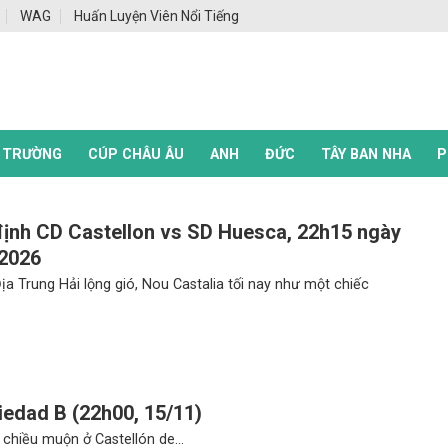
WAG
Huấn Luyện Viên Nổi Tiếng
 TRƯỜNG
CÚP CHÂU ÂU
ANH
ĐỨC
TÂY BAN NHA
P
ịnh CD Castellon vs SD Huesca, 22h15 ngày
/2026
ịa Trung Hải lộng gió, Nou Castalia tối nay như một chiếc
iedad B (22h00, 15/11)
chiều muộn ở Castellón de...