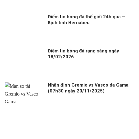
Điểm tin bóng đá thế giới 24h qua –
Kịch tính Bernabeu
Điểm tin bóng đá rạng sáng ngày
18/02/2026
Nhận định Gremio vs Vasco da Gama
(07h30 ngày 20/11/2025)