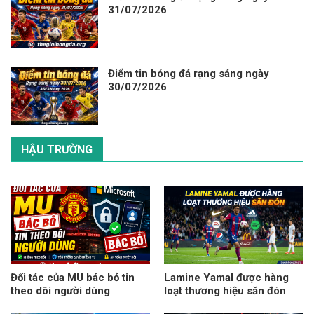
31/07/2026
Điểm tin bóng đá rạng sáng ngày
30/07/2026
HẬU TRƯỜNG
Đối tác của MU bác bỏ tin
Lamine Yamal được hàng
theo dõi người dùng
loạt thương hiệu săn đón