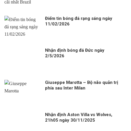
Điểm tin bóng đá rạng sáng ngày
11/02/2026
Nhận định bóng đá Đức ngày
2/5/2026
Giuseppe Marotta – Bộ não quản trị
phía sau Inter Milan
Nhận định Aston Villa vs Wolves,
21h05 ngày 30/11/2025