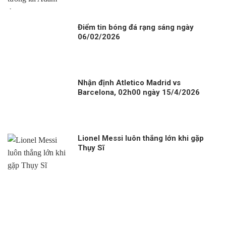
Điểm tin bóng đá rạng sáng ngày
06/02/2026
Nhận định Atletico Madrid vs
Barcelona, 02h00 ngày 15/4/2026
Lionel Messi luôn thắng lớn khi gặp
Thụy Sĩ