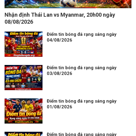
Nhận định Thái Lan vs Myanmar, 20h00 ngày
08/08/2026
Điểm tin bóng đá rạng sáng ngày
04/08/2026
Điểm tin bóng đá rạng sáng ngày
03/08/2026
Điểm tin bóng đá rạng sáng ngày
01/08/2026
Điểm tin bóng đá rạng sáng ngày