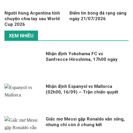
Người hùng Argentina tính
Điểm tin bóng đá rạng sáng
chuyện chia tay sau World
ngày 21/07/2026
Cup 2026
XEM NHIỀU
Nhận định Yokohama FC vs
Sanfrecce Hiroshima, 17h00 ngày
05/10: Những nút thắt định đoạt kết
quả
Nhận định Espanyol vs Mallorca
(02h00, 16/09) – Trận chiến quyết
định động lực
Giấc mơ Messi gặp Ronaldo vẫn sống,
nhưng chỉ còn ở chung kết