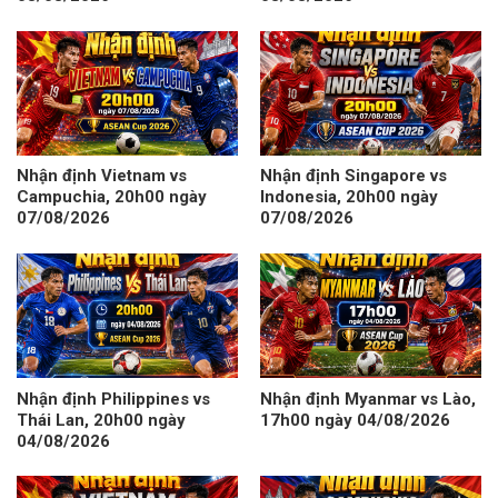
Nhận định Vietnam vs
Nhận định Singapore vs
Campuchia, 20h00 ngày
Indonesia, 20h00 ngày
07/08/2026
07/08/2026
Nhận định Philippines vs
Nhận định Myanmar vs Lào,
Thái Lan, 20h00 ngày
17h00 ngày 04/08/2026
04/08/2026