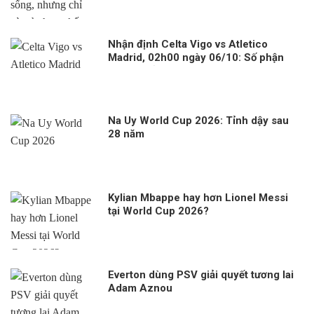
Nhận định Celta Vigo vs Atletico
Madrid, 02h00 ngày 06/10: Số phận
trận đấu ở Balaidos
Na Uy World Cup 2026: Tỉnh dậy sau
28 năm
Kylian Mbappe hay hơn Lionel Messi
tại World Cup 2026?
Everton dùng PSV giải quyết tương lai
Adam Aznou