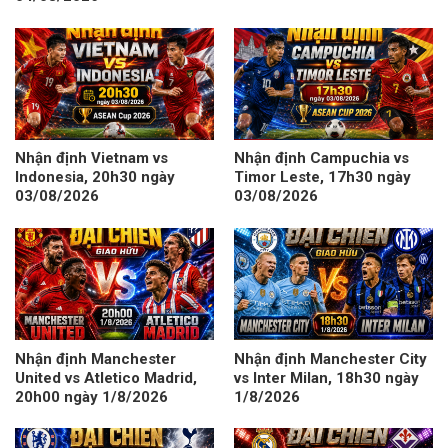
Nhận định Vietnam vs
Nhận định Campuchia vs
Indonesia, 20h30 ngày
Timor Leste, 17h30 ngày
03/08/2026
03/08/2026
Nhận định Manchester
Nhận định Manchester City
United vs Atletico Madrid,
vs Inter Milan, 18h30 ngày
20h00 ngày 1/8/2026
1/8/2026