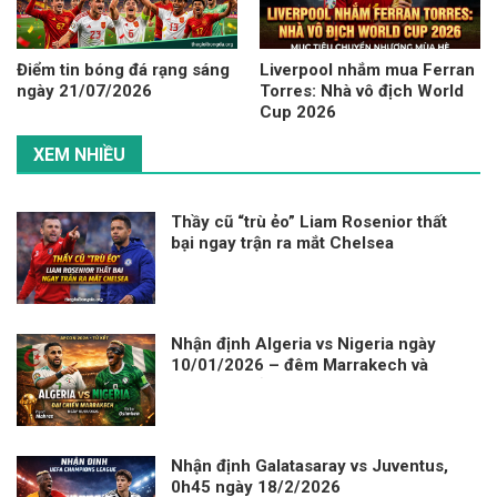
Điểm tin bóng đá rạng sáng
Liverpool nhắm mua Ferran
ngày 21/07/2026
Torres: Nhà vô địch World
Cup 2026
XEM NHIỀU
Thầy cũ “trù ẻo” Liam Rosenior thất
bại ngay trận ra mắt Chelsea
Nhận định Algeria vs Nigeria ngày
10/01/2026 – đêm Marrakech và
cuộc hẹn của hai “trường phái”
Nhận định Galatasaray vs Juventus,
0h45 ngày 18/2/2026