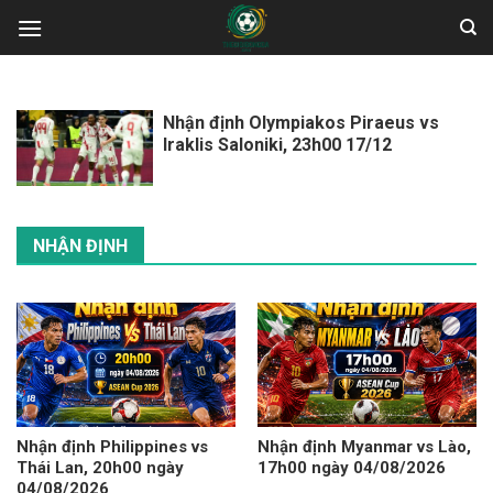
Skip
to
content
Nhận định Olympiakos Piraeus vs
Iraklis Saloniki, 23h00 17/12
NHẬN ĐỊNH
Nhận định Philippines vs
Nhận định Myanmar vs Lào,
Thái Lan, 20h00 ngày
17h00 ngày 04/08/2026
04/08/2026