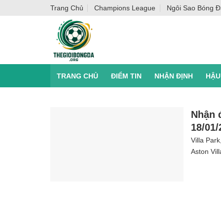
Skip
Trang Chủ
Champions League
Ngôi Sao Bóng Đ
to
content
TRANG CHỦ
ĐIỂM TIN
NHẬN ĐỊNH
HẬU
Nhận đ
18/01/
Villa Par
Aston Vill