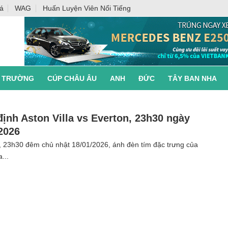
á
WAG
Huấn Luyện Viên Nổi Tiếng
 TRƯỜNG
CÚP CHÂU ÂU
ANH
ĐỨC
TÂY BAN NHA
ịnh Aston Villa vs Everton, 23h30 ngày
2026
k, 23h30 đêm chủ nhật 18/01/2026, ánh đèn tím đặc trưng của
a...