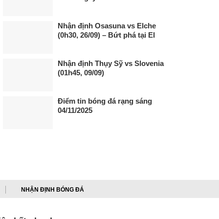
Nhận định Osasuna vs Elche
(0h30, 26/09) – Bứt phá tại El
Sadar
Nhận định Thụy Sỹ vs Slovenia
(01h45, 09/09)
Điểm tin bóng đá rạng sáng
04/11/2025
NHẬN ĐỊNH BÓNG ĐÁ