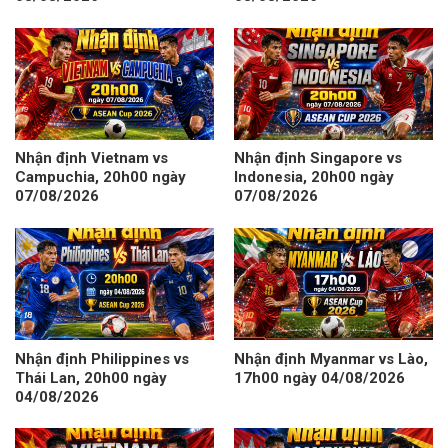
Nhận định Vietnam vs
Nhận định Singapore vs
Campuchia, 20h00 ngày
Indonesia, 20h00 ngày
07/08/2026
07/08/2026
Nhận định Philippines vs
Nhận định Myanmar vs Lào,
Thái Lan, 20h00 ngày
17h00 ngày 04/08/2026
04/08/2026