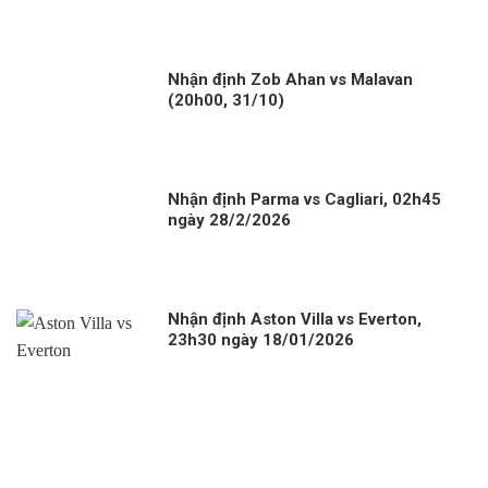
Nhận định Zob Ahan vs Malavan
(20h00, 31/10)
Nhận định Parma vs Cagliari, 02h45
ngày 28/2/2026
Nhận định Aston Villa vs Everton,
23h30 ngày 18/01/2026