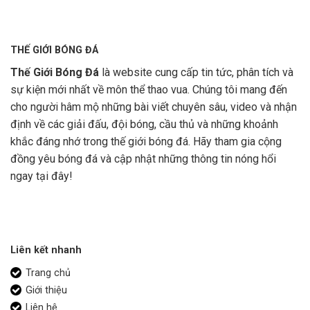
THẾ GIỚI BÓNG ĐÁ
Thế Giới Bóng Đá
là website cung cấp tin tức, phân tích và
sự kiện mới nhất về môn thể thao vua. Chúng tôi mang đến
cho người hâm mộ những bài viết chuyên sâu, video và nhận
định về các giải đấu, đội bóng, cầu thủ và những khoảnh
khắc đáng nhớ trong thế giới bóng đá. Hãy tham gia cộng
đồng yêu bóng đá và cập nhật những thông tin nóng hổi
ngay tại đây!
Liên kết nhanh
Trang chủ
Giới thiệu
Liên hệ