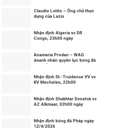
Clásico không còn chỗ cho
“đẹp thôi là đủ”
Claudio Lotito – Ông chủ thực
dụng của Lazio
Nhận định Algeria vs DR
Congo, 23h00 ngày
06/01/2026
Anamaria Prodan – WAG
doanh nhân quyền lực bóng đá
Đông Âu
Nhận định St.-Truidense VV vs
KV Mechelen, 22h00
21/12/2025
Nhận định Shakhtar Donetsk vs
AZ Alkmaar, 02h00 ngày
10/4/2026
Nhận định bóng đá Pháp ngày
12/4/2026