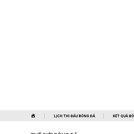
LỊCH THI ĐẤU BÓNG ĐÁ
KẾT QUẢ B