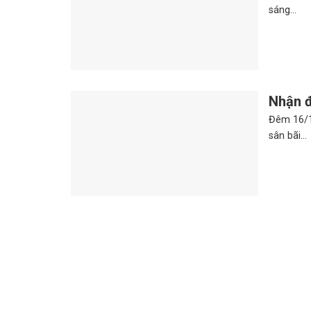
sáng...
Nhận đ
Đêm 16/1/
sân bãi...