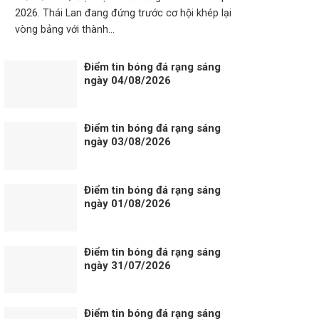
2026. Thái Lan đang đứng trước cơ hội khép lại
vòng bảng với thành...
Điểm tin bóng đá rạng sáng
ngày 04/08/2026
Điểm tin bóng đá rạng sáng
ngày 03/08/2026
Điểm tin bóng đá rạng sáng
ngày 01/08/2026
Điểm tin bóng đá rạng sáng
ngày 31/07/2026
Điểm tin bóng đá rạng sáng