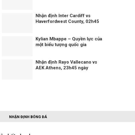
Nhận định Inter Cardiff vs
Haverfordwest County, 02h45
31/12
Kylian Mbappe – Quyền lực của
một biểu tượng quốc gia
Nhận định Rayo Vallecano vs
AEK Athens, 23h45 ngày
9/4/2026
NHẬN ĐỊNH BÓNG ĐÁ