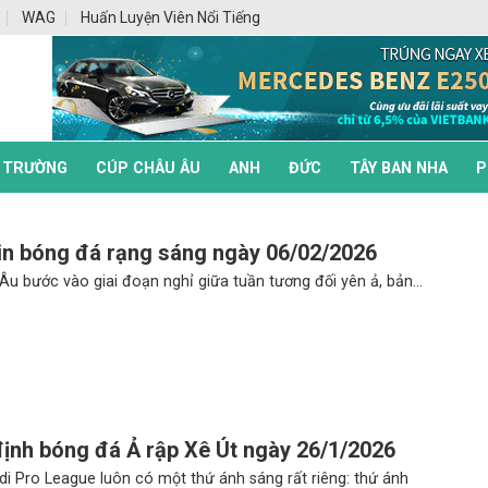
WAG
Huấn Luyện Viên Nổi Tiếng
 TRƯỜNG
CÚP CHÂU ÂU
ANH
ĐỨC
TÂY BAN NHA
P
in bóng đá rạng sáng ngày 06/02/2026
Âu bước vào giai đoạn nghỉ giữa tuần tương đối yên ả, bản...
ịnh bóng đá Ả rập Xê Út ngày 26/1/2026
i Pro League luôn có một thứ ánh sáng rất riêng: thứ ánh