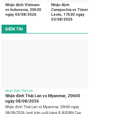
Nhận định Vietnam
Nhận định
vs Indonesia, 20h30
Campuchia vs Timor
ngày 03/08/2026
Leste, 17h30 ngày
03/08/2026
ĐIỂM TIN
Nhận Định Thế Giới
Nhận định Thái Lan vs Myanmar, 20h00
ngày 08/08/2026
Nhận định Thái Lan vs Myanmar, 20h00 ngày
08/08/2026, lượt trận cuối bảng B ASEAN Cup